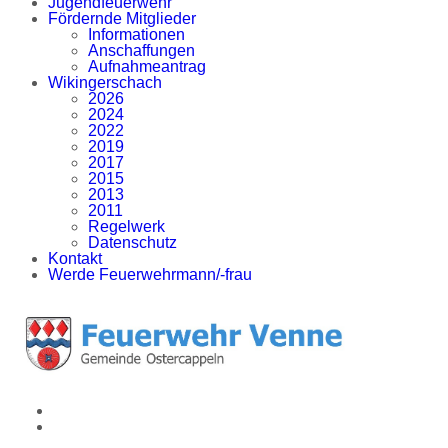
Jugendfeuerwehr
Fördernde Mitglieder
Informationen
Anschaffungen
Aufnahmeantrag
Wikingerschach
2026
2024
2022
2019
2017
2015
2013
2011
Regelwerk
Datenschutz
Kontakt
Werde Feuerwehrmann/-frau